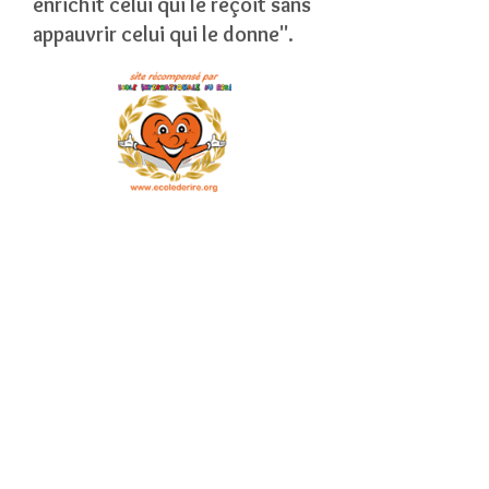
enrichit celui qui le reçoit sans
appauvrir celui qui le donne".
© 2018 by JBERR. Nous contacter
par mail à
ecoledurire.reunion@gmail.com